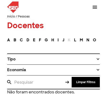
Início
/
Pessoas
Docentes
A
B
C
D
E
F
G
H
I
J
K
L
M
N
O
P
Tipo
Economia
Limpar Filtros
Não foram encontrados docentes.