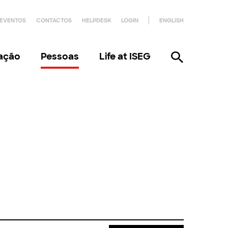
EVENTOS
CONTACTOS
HELPDESK
LOGIN
ENGLISH
gação
Pessoas
Life at ISEG