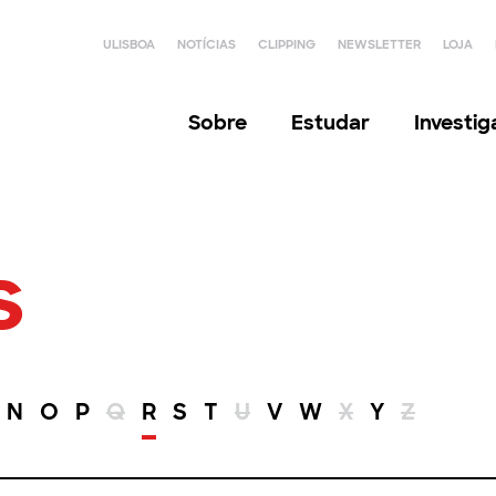
ULISBOA
NOTÍCIAS
CLIPPING
NEWSLETTER
LOJA
Sobre
Estudar
Investi
s
N
O
P
Q
R
S
T
U
V
W
X
Y
Z