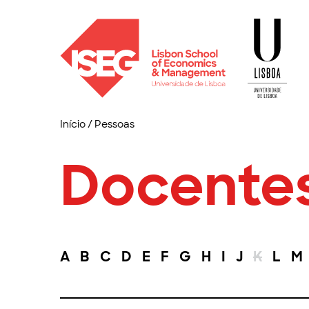
Início
/
Pessoas
Docente
A
B
C
D
E
F
G
H
I
J
K
L
M