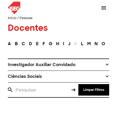
Início
/
Pessoas
Docentes
A
B
C
D
E
F
G
H
I
J
K
L
M
N
O
P
Investigador Auxiliar Convidado
Ciências Sociais
Limpar Filtros