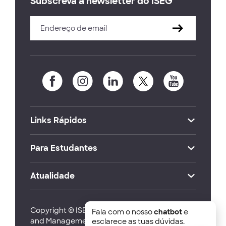
Subscreva a newsletter do ISEG
Links Rápidos
Para Estudantes
Atualidade
Copyright © ISEG Lisbon School of Economics
Fala com o nosso
chatbot
e
and Management 2026
esclarece as tuas dúvidas.