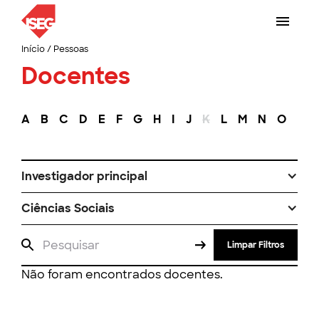
Início
/
Pessoas
Docentes
A
B
C
D
E
F
G
H
I
J
K
L
M
N
O
P
Investigador principal
Ciências Sociais
Limpar Filtros
Não foram encontrados docentes.