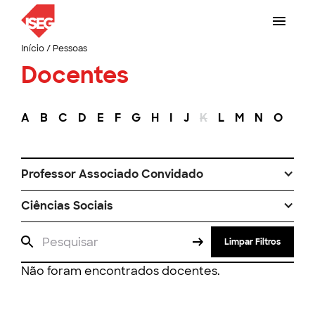
Início
/
Pessoas
Docentes
A
B
C
D
E
F
G
H
I
J
K
L
M
N
O
P
Professor Associado Convidado
Ciências Sociais
Limpar Filtros
Não foram encontrados docentes.