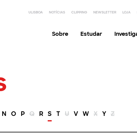
ULISBOA
NOTÍCIAS
CLIPPING
NEWSLETTER
LOJA
Sobre
Estudar
Investi
s
N
O
P
Q
R
S
T
U
V
W
X
Y
Z