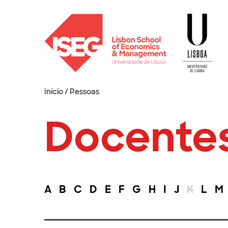
Início
/
Pessoas
Docente
A
B
C
D
E
F
G
H
I
J
K
L
M