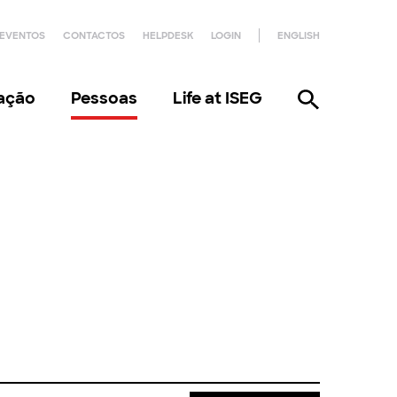
EVENTOS
CONTACTOS
HELPDESK
LOGIN
ENGLISH
gação
Pessoas
Life at ISEG