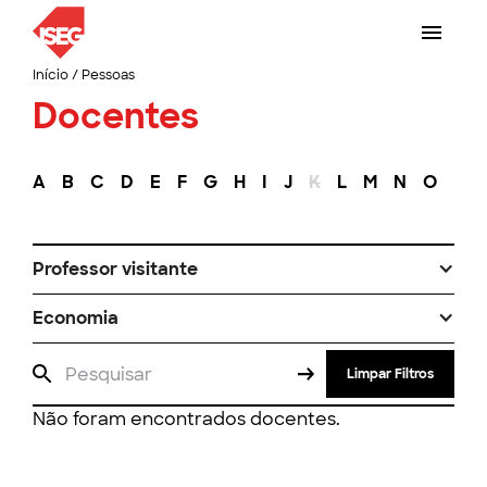
Início
/
Pessoas
Docentes
A
B
C
D
E
F
G
H
I
J
K
L
M
N
O
P
Professor visitante
Economia
Limpar Filtros
Não foram encontrados docentes.