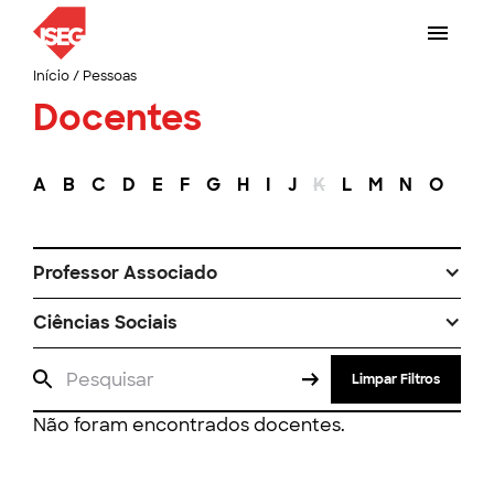
Início
/
Pessoas
Docentes
A
B
C
D
E
F
G
H
I
J
K
L
M
N
O
P
Professor Associado
Ciências Sociais
Limpar Filtros
Não foram encontrados docentes.