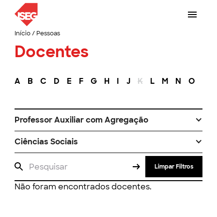
Início
/
Pessoas
Docentes
A
B
C
D
E
F
G
H
I
J
K
L
M
N
O
P
Professor Auxiliar com Agregação
Ciências Sociais
Limpar Filtros
Não foram encontrados docentes.