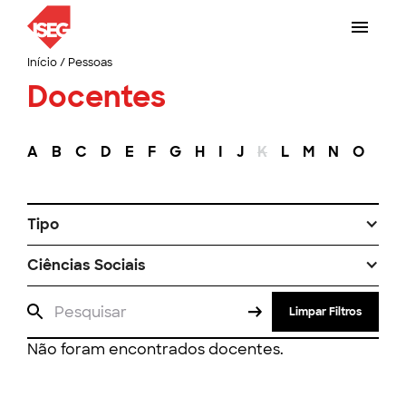
Início
/
Pessoas
Docentes
A
B
C
D
E
F
G
H
I
J
K
L
M
N
O
P
Tipo
Ciências Sociais
Limpar Filtros
Não foram encontrados docentes.