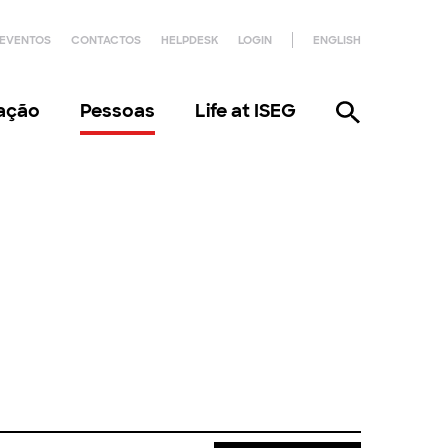
EVENTOS
CONTACTOS
HELPDESK
LOGIN
ENGLISH
gação
Pessoas
Life at ISEG