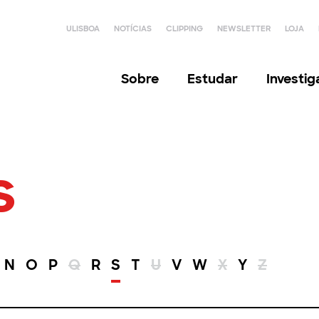
ULISBOA
NOTÍCIAS
CLIPPING
NEWSLETTER
LOJA
Sobre
Estudar
Investi
s
N
O
P
Q
R
S
T
U
V
W
X
Y
Z