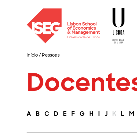
Início
/
Pessoas
Docente
A
B
C
D
E
F
G
H
I
J
K
L
M