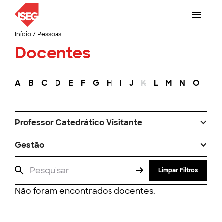
Início
/
Pessoas
Docentes
A
B
C
D
E
F
G
H
I
J
K
L
M
N
O
P
Professor Catedrático Visitante
Gestão
Limpar Filtros
Não foram encontrados docentes.