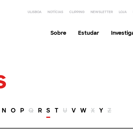
ULISBOA
NOTÍCIAS
CLIPPING
NEWSLETTER
LOJA
Sobre
Estudar
Investi
s
N
O
P
Q
R
S
T
U
V
W
X
Y
Z