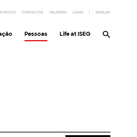
EVENTOS
CONTACTOS
HELPDESK
LOGIN
ENGLISH
gação
Pessoas
Life at ISEG