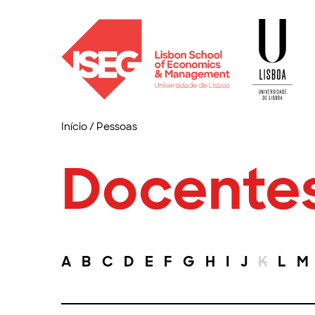
Início
/
Pessoas
Docente
A
B
C
D
E
F
G
H
I
J
K
L
M