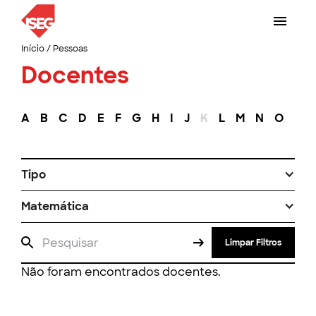
Início
/
Pessoas
Docentes
A
B
C
D
E
F
G
H
I
J
K
L
M
N
O
P
Tipo
Matemática
Limpar Filtros
Não foram encontrados docentes.