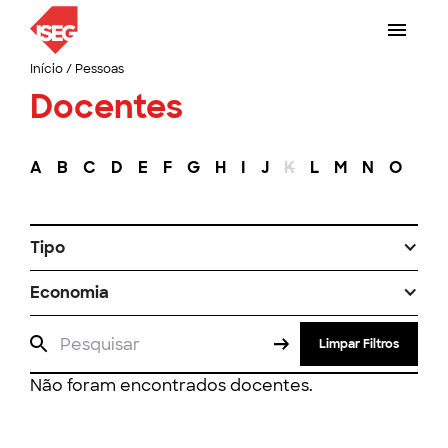
Início
/
Pessoas
Docentes
A
B
C
D
E
F
G
H
I
J
K
L
M
N
O
P
Tipo
Economia
Limpar Filtros
Não foram encontrados docentes.