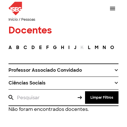
Início
/
Pessoas
Docentes
A
B
C
D
E
F
G
H
I
J
K
L
M
N
O
P
Professor Associado Convidado
Ciências Sociais
Limpar Filtros
Não foram encontrados docentes.