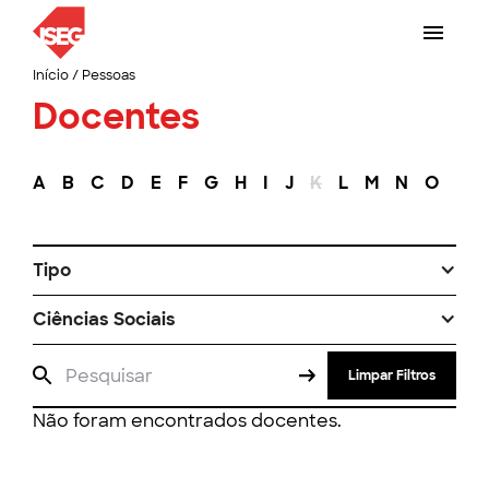
Início
/
Pessoas
Docentes
A
B
C
D
E
F
G
H
I
J
K
L
M
N
O
P
Tipo
Ciências Sociais
Limpar Filtros
Não foram encontrados docentes.