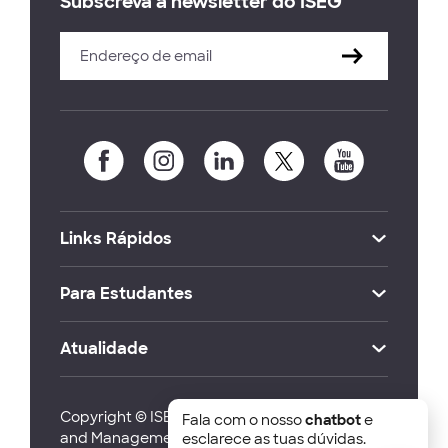
Subscreva a newsletter do ISEG
Links Rápidos
Para Estudantes
Atualidade
Copyright © ISEG Lisbon School of Economics
Fala com o nosso
chatbot
e
and Management 2026
esclarece as tuas dúvidas.