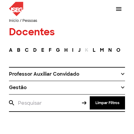
Início
/
Pessoas
Docentes
A
B
C
D
E
F
G
H
I
J
K
L
M
N
O
P
Professor Auxiliar Convidado
Gestão
Limpar Filtros