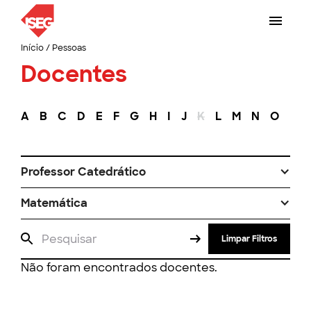
Início
/
Pessoas
Docentes
A
B
C
D
E
F
G
H
I
J
K
L
M
N
O
P
Professor Catedrático
Matemática
Limpar Filtros
Não foram encontrados docentes.