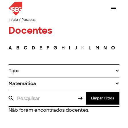
Início
/
Pessoas
Docentes
A
B
C
D
E
F
G
H
I
J
K
L
M
N
O
P
Tipo
Matemática
Limpar Filtros
Não foram encontrados docentes.