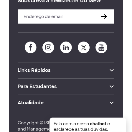
Subscreva a newsletter do ISEG
Links Rápidos
Para Estudantes
Atualidade
Copyright © ISEG Lisbon School of Economics
Fala com o nosso
chatbot
e
and Management 2026
esclarece as tuas dúvidas.