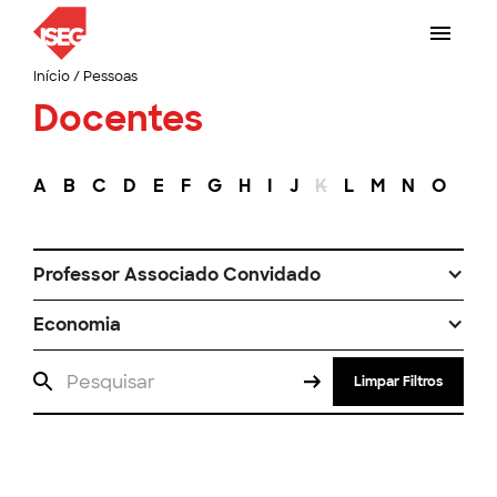
Início
/
Pessoas
Docentes
A
B
C
D
E
F
G
H
I
J
K
L
M
N
O
P
Professor Associado Convidado
Economia
Limpar Filtros