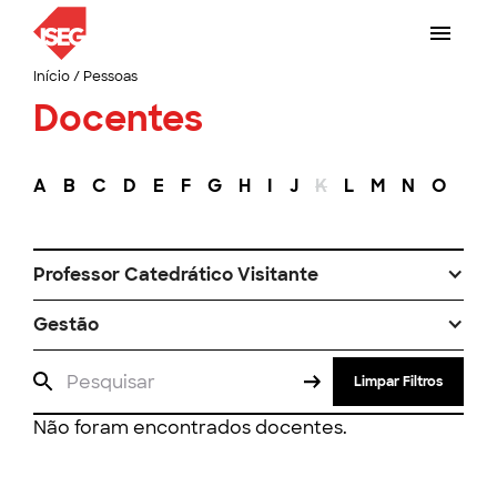
Início
/
Pessoas
Docentes
A
B
C
D
E
F
G
H
I
J
K
L
M
N
O
P
Professor Catedrático Visitante
Gestão
Limpar Filtros
Não foram encontrados docentes.