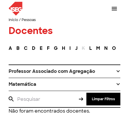
Início
/
Pessoas
Docentes
A
B
C
D
E
F
G
H
I
J
K
L
M
N
O
P
Professor Associado com Agregação
Matemática
Limpar Filtros
Não foram encontrados docentes.