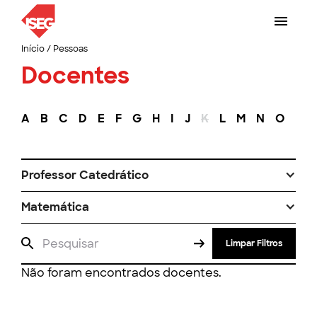
Início
/
Pessoas
Docentes
A
B
C
D
E
F
G
H
I
J
K
L
M
N
O
P
Professor Catedrático
Matemática
Limpar Filtros
Não foram encontrados docentes.