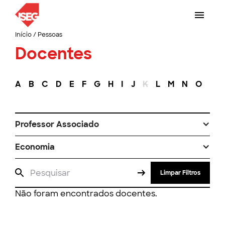
Início
/
Pessoas
Docentes
A
B
C
D
E
F
G
H
I
J
K
L
M
N
O
P
Professor Associado
Economia
Limpar Filtros
Não foram encontrados docentes.