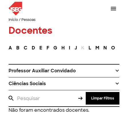
Início
/
Pessoas
Docentes
A
B
C
D
E
F
G
H
I
J
K
L
M
N
O
P
Professor Auxiliar Convidado
Ciências Sociais
Limpar Filtros
Não foram encontrados docentes.