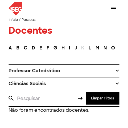
Início
/
Pessoas
Docentes
A
B
C
D
E
F
G
H
I
J
K
L
M
N
O
P
Professor Catedrático
Ciências Sociais
Limpar Filtros
Não foram encontrados docentes.