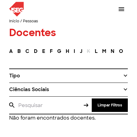
Início
/
Pessoas
Docentes
A
B
C
D
E
F
G
H
I
J
K
L
M
N
O
P
Tipo
Ciências Sociais
Limpar Filtros
Não foram encontrados docentes.