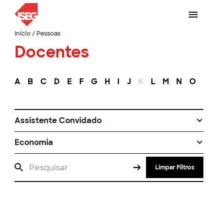
Início
/
Pessoas
Docentes
A
B
C
D
E
F
G
H
I
J
K
L
M
N
O
P
Assistente Convidado
Economia
Limpar Filtros