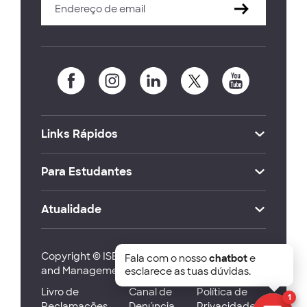
Links Rápidos
Para Estudantes
Atualidade
Copyright © ISEG Lisbon School of Economics
Fala com o nosso
chatbot
e
and Management 2026
esclarece as tuas dúvidas.
Livro de
Canal de
Política de
1
Reclamações
Denúncia
Privacidade