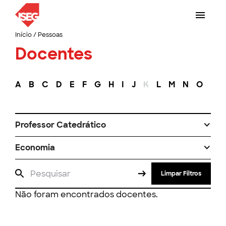
Início
/
Pessoas
Docentes
A
B
C
D
E
F
G
H
I
J
K
L
M
N
O
P
Professor Catedrático
Economia
Limpar Filtros
Não foram encontrados docentes.