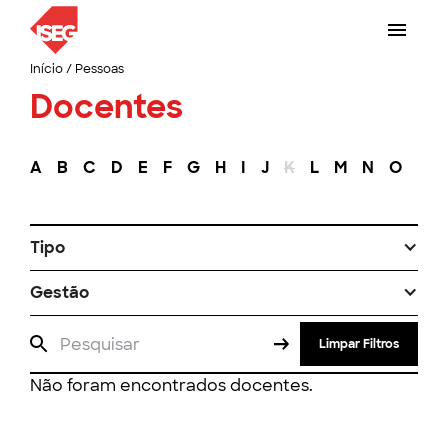
Início
/
Pessoas
Docentes
A
B
C
D
E
F
G
H
I
J
K
L
M
N
O
P
Tipo
Gestão
Limpar Filtros
Não foram encontrados docentes.