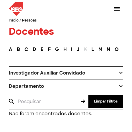
Início
/
Pessoas
Docentes
A
B
C
D
E
F
G
H
I
J
K
L
M
N
O
P
Investigador Auxiliar Convidado
Departamento
Limpar Filtros
Não foram encontrados docentes.