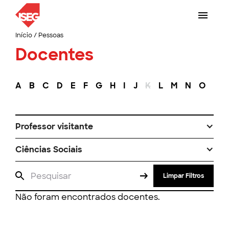
Início
/
Pessoas
Docentes
A
B
C
D
E
F
G
H
I
J
K
L
M
N
O
P
Professor visitante
Ciências Sociais
Limpar Filtros
Não foram encontrados docentes.