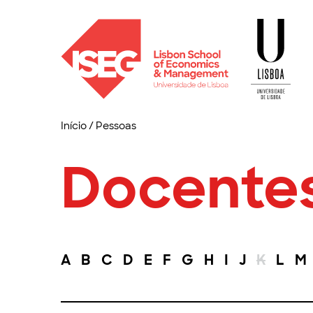
Início
/
Pessoas
Docente
A
B
C
D
E
F
G
H
I
J
K
L
M