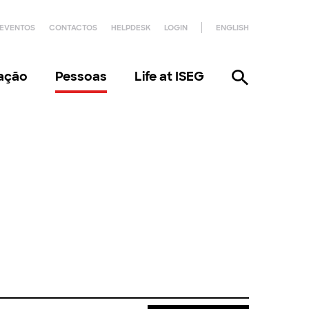
EVENTOS
CONTACTOS
HELPDESK
LOGIN
ENGLISH
gação
Pessoas
Life at ISEG