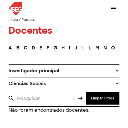
Início
/
Pessoas
Docentes
A
B
C
D
E
F
G
H
I
J
K
L
M
N
O
P
Investigador principal
Ciências Sociais
Limpar Filtros
Não foram encontrados docentes.