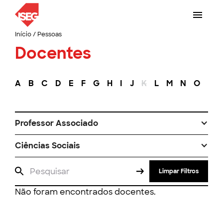
Início
/
Pessoas
Docentes
A
B
C
D
E
F
G
H
I
J
K
L
M
N
O
P
Professor Associado
Ciências Sociais
Limpar Filtros
Não foram encontrados docentes.