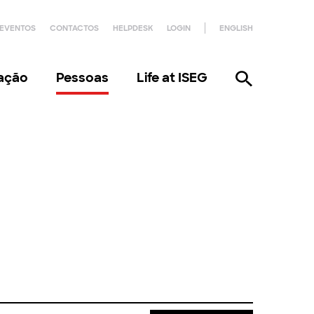
EVENTOS
CONTACTOS
HELPDESK
LOGIN
ENGLISH
gação
Pessoas
Life at ISEG