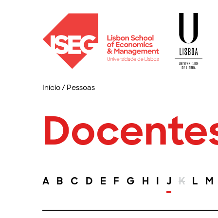
Início
/
Pessoas
Docente
A
B
C
D
E
F
G
H
I
J
K
L
M