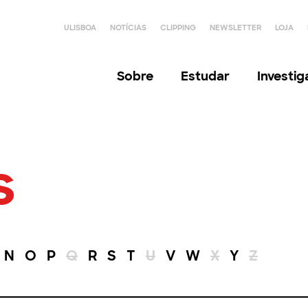
ULISBOA
NOTÍCIAS
CLIPPING
NEWSLETTER
LOJA
Sobre
Estudar
Investi
s
N
O
P
Q
R
S
T
U
V
W
X
Y
Z