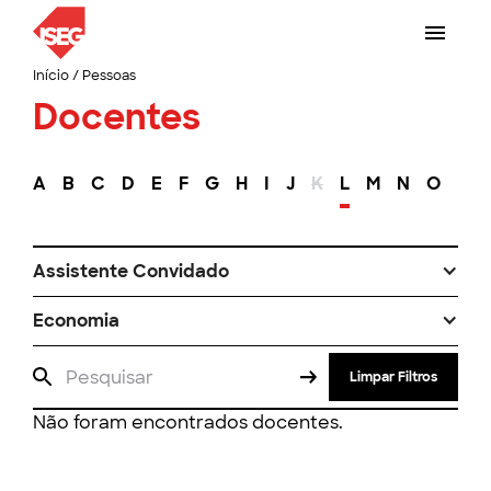
Início
/
Pessoas
Docentes
A
B
C
D
E
F
G
H
I
J
K
L
M
N
O
P
Assistente Convidado
Economia
Limpar Filtros
Não foram encontrados docentes.