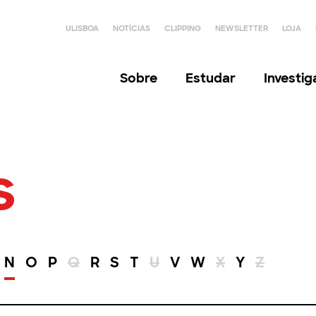
ULISBOA
NOTÍCIAS
CLIPPING
NEWSLETTER
LOJA
Sobre
Estudar
Investi
s
N
O
P
Q
R
S
T
U
V
W
X
Y
Z