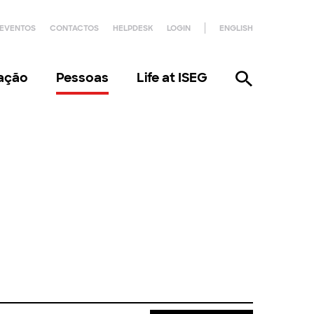
EVENTOS
CONTACTOS
HELPDESK
LOGIN
ENGLISH
gação
Pessoas
Life at ISEG