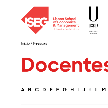
Início
/
Pessoas
Docente
A
B
C
D
E
F
G
H
I
J
K
L
M