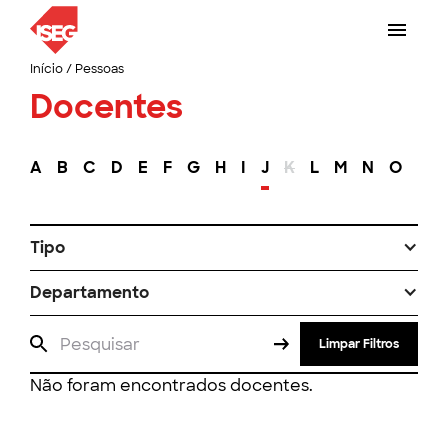
Início
/
Pessoas
Docentes
A
B
C
D
E
F
G
H
I
J
K
L
M
N
O
P
Tipo
Departamento
Limpar Filtros
Não foram encontrados docentes.