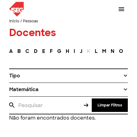
Início
/
Pessoas
Docentes
A
B
C
D
E
F
G
H
I
J
K
L
M
N
O
P
Tipo
Matemática
Limpar Filtros
Não foram encontrados docentes.