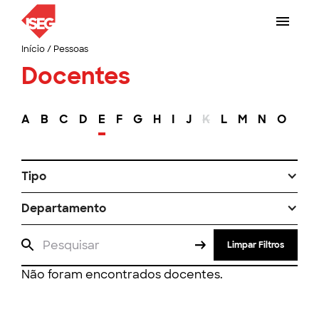
Início
/
Pessoas
Docentes
A
B
C
D
E
F
G
H
I
J
K
L
M
N
O
P
Tipo
Departamento
Limpar Filtros
Não foram encontrados docentes.