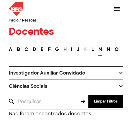
Início
/
Pessoas
Docentes
A
B
C
D
E
F
G
H
I
J
K
L
M
N
O
P
Investigador Auxiliar Convidado
Ciências Sociais
Limpar Filtros
Não foram encontrados docentes.