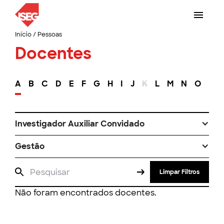
Início
/
Pessoas
Docentes
A
B
C
D
E
F
G
H
I
J
K
L
M
N
O
P
Investigador Auxiliar Convidado
Gestão
Limpar Filtros
Não foram encontrados docentes.