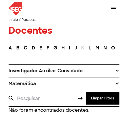
Início
/
Pessoas
Docentes
A
B
C
D
E
F
G
H
I
J
K
L
M
N
O
P
Investigador Auxiliar Convidado
Matemática
Limpar Filtros
Não foram encontrados docentes.