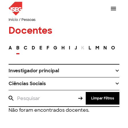
Início
/
Pessoas
Docentes
A
B
C
D
E
F
G
H
I
J
K
L
M
N
O
P
Investigador principal
Ciências Sociais
Limpar Filtros
Não foram encontrados docentes.