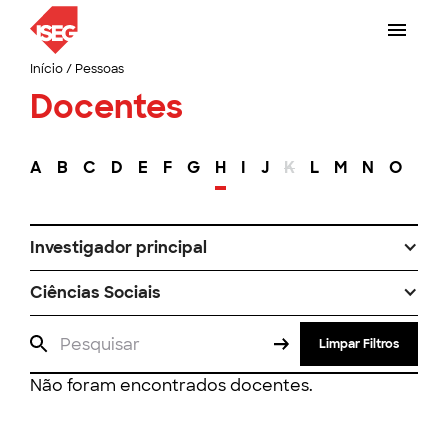
Início
/
Pessoas
Docentes
A
B
C
D
E
F
G
H
I
J
K
L
M
N
O
P
Investigador principal
Ciências Sociais
Limpar Filtros
Não foram encontrados docentes.