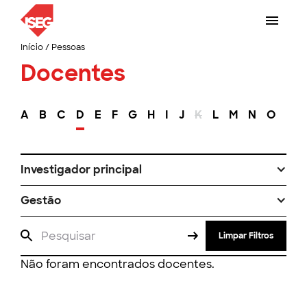
Início
/
Pessoas
Docentes
A
B
C
D
E
F
G
H
I
J
K
L
M
N
O
P
Investigador principal
Gestão
Limpar Filtros
Não foram encontrados docentes.