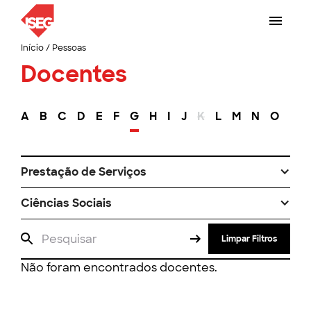
Início
/
Pessoas
Docentes
A
B
C
D
E
F
G
H
I
J
K
L
M
N
O
P
Prestação de Serviços
Ciências Sociais
Limpar Filtros
Não foram encontrados docentes.