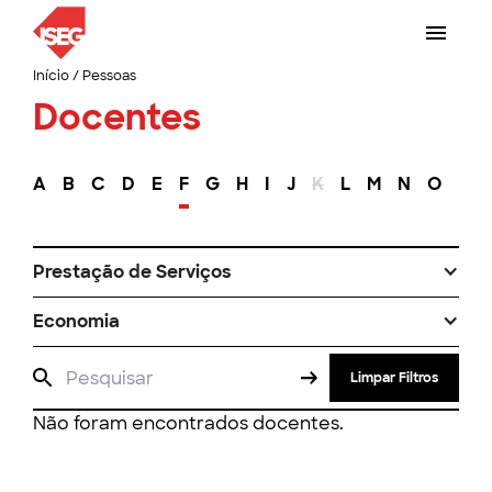
Início
/
Pessoas
Docentes
A
B
C
D
E
F
G
H
I
J
K
L
M
N
O
P
Prestação de Serviços
Economia
Limpar Filtros
Não foram encontrados docentes.